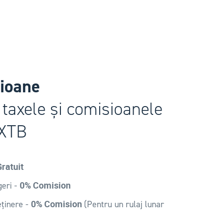
sioane
 taxele și comisioanele
 XTB
ratuit
0% Comision
geri -
0% Comision
eținere -
(Pentru un rulaj lunar