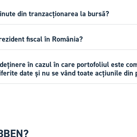
inute din tranzacționarea la bursă?
rezident fiscal în România?
eținere în cazul în care portofoliul este co
iferite date și nu se vând toate acțiunile din 
-8BEN?