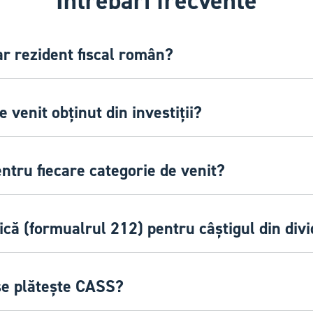
Întrebări frecvente
r rezident fiscal român?
 venit obținut din investiții?
entru fiecare categorie de venit?
ică (formualrul 212) pentru câștigul din div
 se plătește CASS?