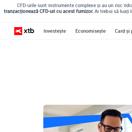
CFD-urile sunt instrumente complexe și au un risc ridic
tranzacționează CFD-uri cu acest furnizor.
Ar trebui să luați 
Investește
Economisește
Card și 