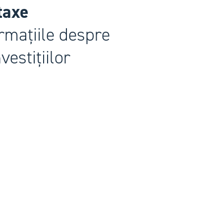
 taxe
ormațiile despre
vestițiilor