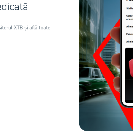
edicată
ite-ul XTB și află toate
ă