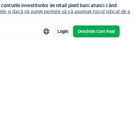
conturile investitorilor de retail pierd bani atunci când
le și dacă vă puteți permite să vă asumați riscul ridicat de a
Login
Deschide Cont Real