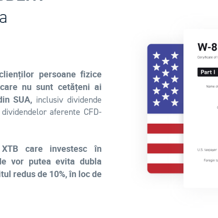
 a
clienților persoane fizice
care nu sunt cetățeni ai
din SUA,
inclusiv dividende
l dividendelor aferente CFD-
i XTB care investesc în
e vor putea evita dubla
tul redus de 10%, în loc de